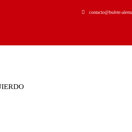
contacto@bufete-alem
UIERDO