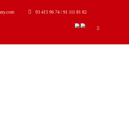
any.com
93 415 96 74 / 91 111 81 82