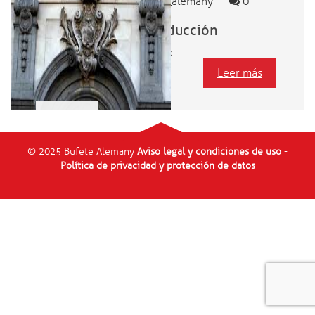
Buffet_alemany
0
I- Introducción
La reciente
Leer más
17
febrero
© 2025 Bufete Alemany
Aviso legal y condiciones de uso
-
Política de privacidad y protección de datos