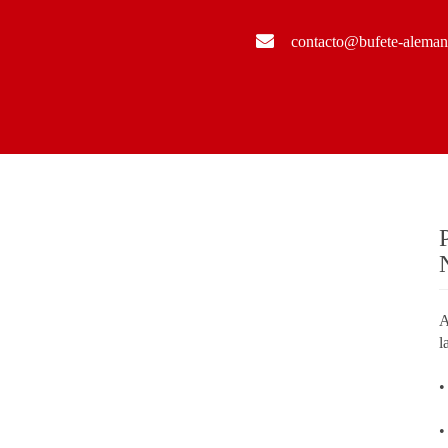
contacto@bufete-alema
A
l
•
•