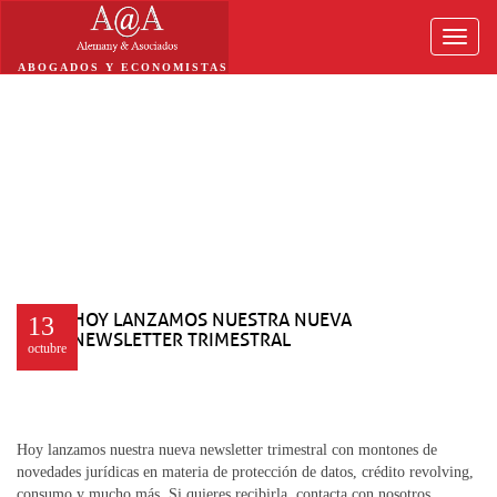
Toggle
naviga
ABOGADOS Y ECONOMISTAS
HOY LANZAMOS NUESTRA NUEVA
13
NEWSLETTER TRIMESTRAL
octubre
Hoy lanzamos nuestra nueva newsletter trimestral con montones de
novedades jurídicas en materia de protección de datos, crédito revolving,
consumo y mucho más. Si quieres recibirla, contacta con nosotros.